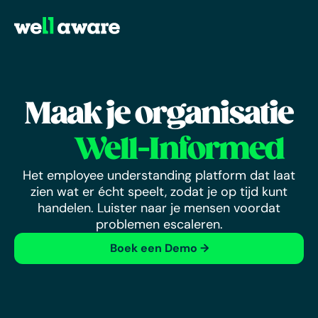
Maak je organisatie
Well-
I
n
f
o
r
m
e
d
Het employee understanding platform dat laat
zien wat er écht speelt, zodat je op tijd kunt
handelen. Luister naar je mensen voordat
problemen escaleren.
Boek een Demo →