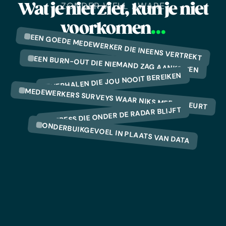
ZONDER WELL AWARE
Wat je niet ziet, kun je niet
voorkomen
...
EEN GOEDE MEDEWERKER DIE INEENS VERTREKT
EEN BURN-OUT DIE NIEMAND ZAG AANKOMEN
VERHALEN DIE JOU NOOIT BEREIKEN
MEDEWERKERS SURVEYS WAAR NIKS MEE GEBEURT
STRESS DIE ONDER DE RADAR BLIJFT
ONDERBUIKGEVOEL IN PLAATS VAN DATA